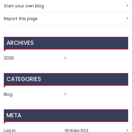
Start your own blog
Report this page
ARCHIVES
2026
CATEGORIES
Blog
META
Log in
Entries
RSS