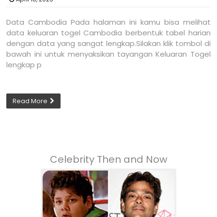
Data Cambodia Pada halaman ini kamu bisa melihat
data keluaran togel Cambodia berbentuk tabel harian
dengan data yang sangat lengkap.Silakan klik tombol di
bawah ini untuk menyaksikan tayangan Keluaran Togel
lengkap p
Read More
Celebrity Then and Now